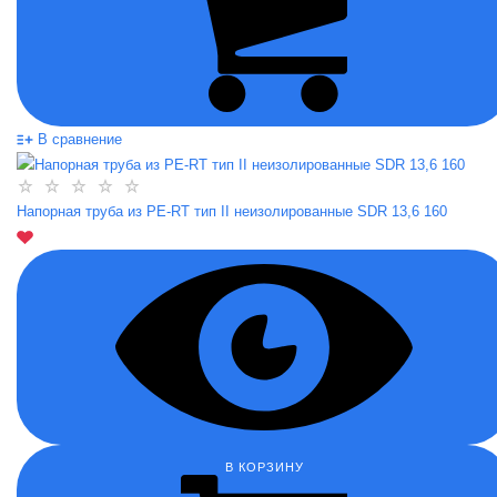
В сравнение
Напорная труба из PE-RT тип II неизолированные SDR 13,6 160
В КОРЗИНУ