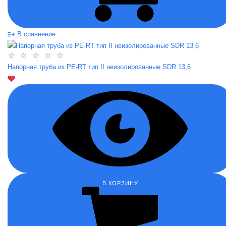
В сравнение
Напорная труба из PE-RT тип II неизолированные SDR 13,6
В КОРЗИНУ