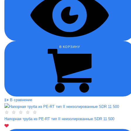
В КОРЗИНУ
В сравнение
Напорная труба из PE-RT тип II неизолированные SDR 11 500