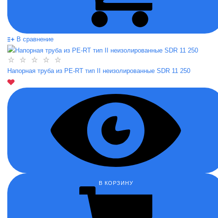
В сравнение
Напорная труба из PE-RT тип II неизолированные SDR 11 250
В КОРЗИНУ