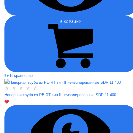
В КОРЗИНУ
В сравнение
Напорная труба из PE-RT тип II неизолированные SDR 11 400