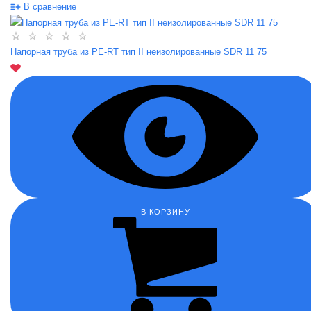
В сравнение
Напорная труба из PE-RT тип II неизолированные SDR 11 75
В КОРЗИНУ