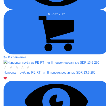
В КОРЗИНУ
В сравнение
Напорная труба из PE-RT тип II неизолированные SDR 13,6 280