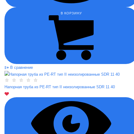
В КОРЗИНУ
В сравнение
Напорная труба из PE-RT тип II неизолированные SDR 11 40