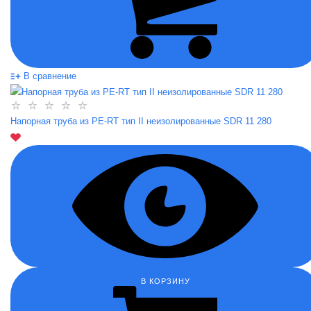
В сравнение
Напорная труба из PE-RT тип II неизолированные SDR 11 280
В КОРЗИНУ