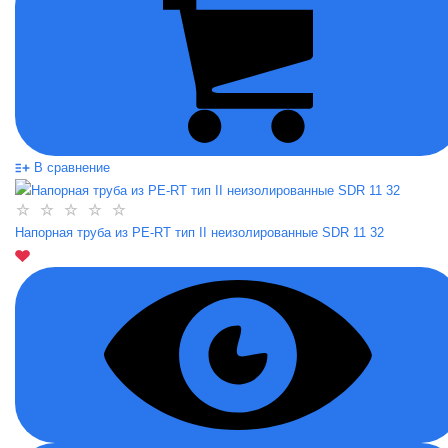
В сравнение
Напорная труба из PE-RT тип II неизолированные SDR 11 32