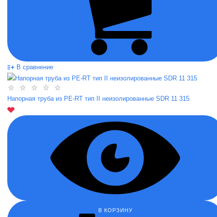
В сравнение
Напорная труба из PE-RT тип II неизолированные SDR 11 315
В КОРЗИНУ