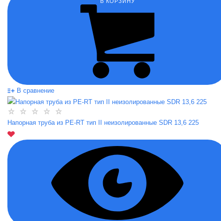
В КОРЗИНУ
В сравнение
Напорная труба из PE-RT тип II неизолированные SDR 13,6 225