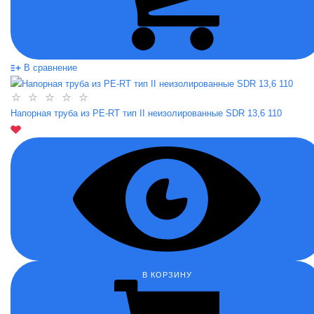
В сравнение
Напорная труба из PE-RT тип II неизолированные SDR 13,6 110
В КОРЗИНУ