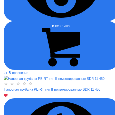
В КОРЗИНУ
В сравнение
Напорная труба из PE-RT тип II неизолированные SDR 11 450