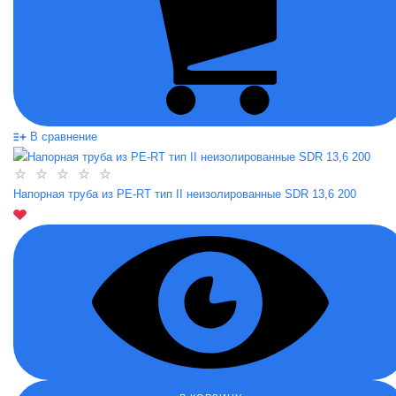
В сравнение
Напорная труба из PE-RT тип II неизолированные SDR 13,6 200