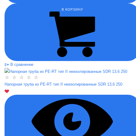
В КОРЗИНУ
В сравнение
Напорная труба из PE-RT тип II неизолированные SDR 13,6 250