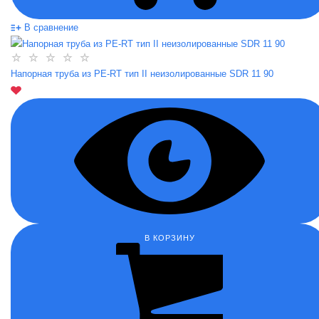
В сравнение
Напорная труба из PE-RT тип II неизолированные SDR 11 90
В КОРЗИНУ