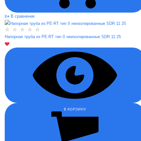
В сравнение
Напорная труба из PE-RT тип II неизолированные SDR 11 25
В КОРЗИНУ