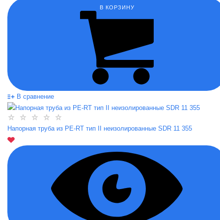
В КОРЗИНУ
В сравнение
Напорная труба из PE-RT тип II неизолированные SDR 11 355