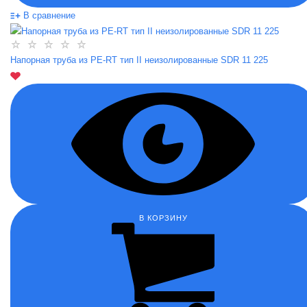
В сравнение
Напорная труба из PE-RT тип II неизолированные SDR 11 225
В КОРЗИНУ