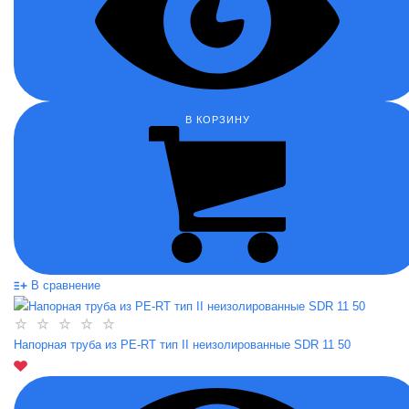
В КОРЗИНУ
В сравнение
Напорная труба из PE-RT тип II неизолированные SDR 11 50