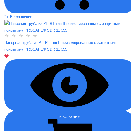
В сравнение
Напорная труба из PE-RT тип II неизолированные с защитным
покрытием PROSAFE® SDR 11 355
В КОРЗИНУ