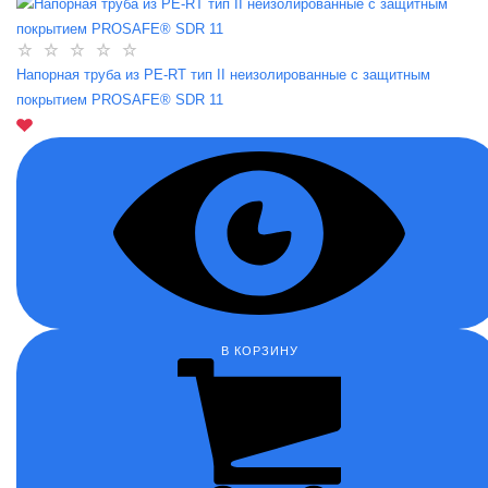
Напорная труба из PE-RT тип II неизолированные с защитным
покрытием PROSAFE® SDR 11
В КОРЗИНУ