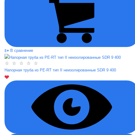
В сравнение
Напорная труба из PE-RT тип II неизолированные SDR 9 400