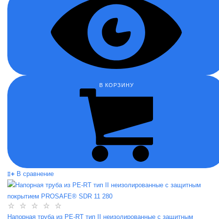
В КОРЗИНУ
В сравнение
Напорная труба из PE-RT тип II неизолированные с защитным