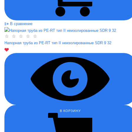
В сравнение
Напорная труба из PE-RT тип II неизолированные SDR 9 32
В КОРЗИНУ