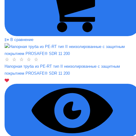
В сравнение
Напорная труба из PE-RT тип II неизолированные с защитным
покрытием PROSAFE® SDR 11 200