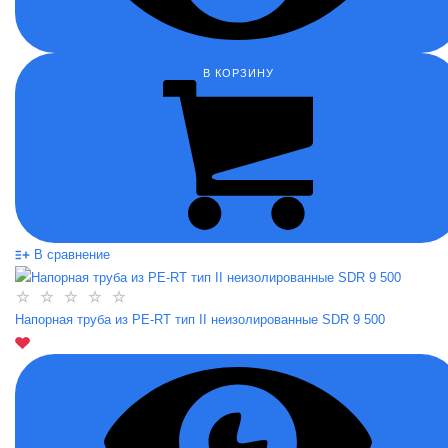
В КОРЗИНУ
В сравнение
Напорная труба из PE-RT тип II неизолированные SDR 9 500