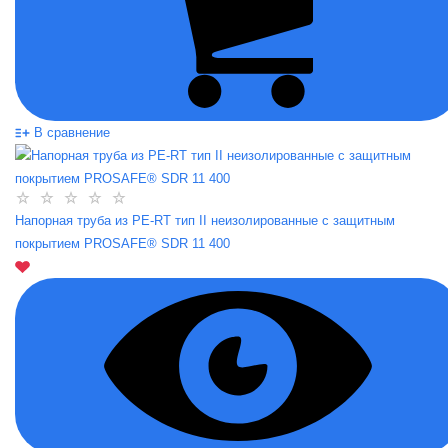
В сравнение
Напорная труба из PE-RT тип II неизолированные с защитным
покрытием PROSAFE® SDR 11 400