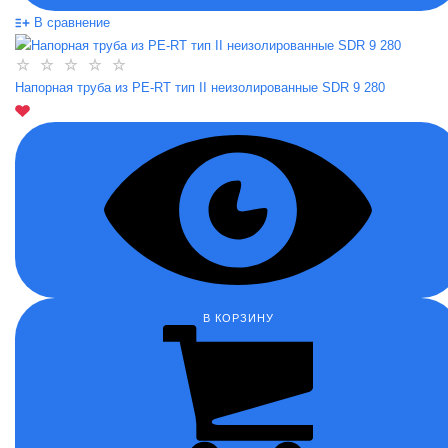
В сравнение
Напорная труба из PE-RT тип II неизолированные SDR 9 280
В КОРЗИНУ