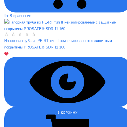
В сравнение
Напорная труба из PE-RT тип II неизолированные с защитным
покрытием PROSAFE® SDR 11 160
В КОРЗИНУ