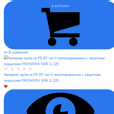
В КОРЗИНУ
В сравнение
Напорная труба из PE-RT тип II неизолированные с защитным
покрытием PROSAFE® SDR 11 225