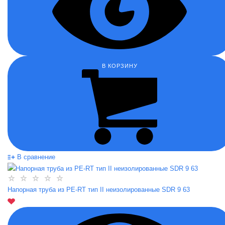
В КОРЗИНУ
В сравнение
Напорная труба из PE-RT тип II неизолированные SDR 9 63