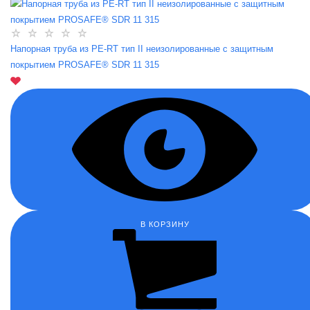
Напорная труба из PE-RT тип II неизолированные с защитным
покрытием PROSAFE® SDR 11 315
В КОРЗИНУ