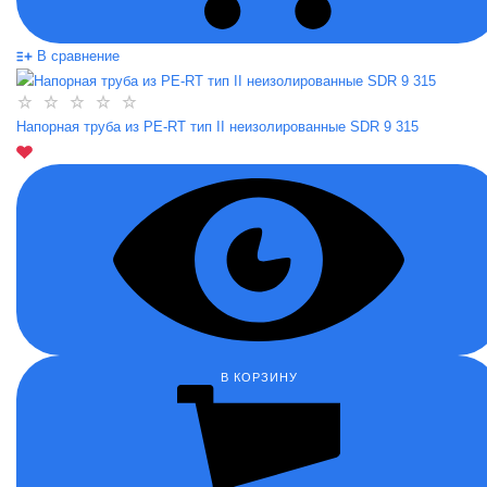
В сравнение
Напорная труба из PE-RT тип II неизолированные SDR 9 315
В КОРЗИНУ