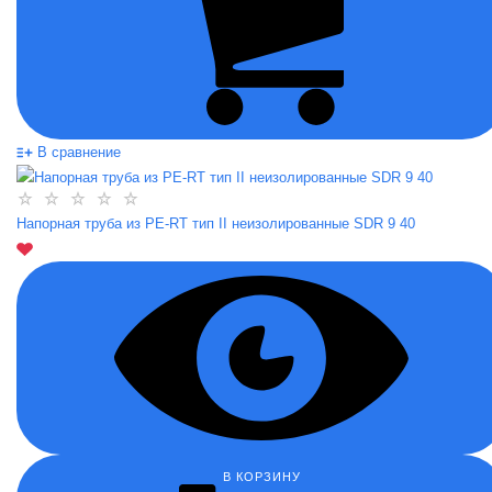
В сравнение
Напорная труба из PE-RT тип II неизолированные SDR 9 40
В КОРЗИНУ