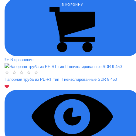
В КОРЗИНУ
В сравнение
Напорная труба из PE-RT тип II неизолированные SDR 9 450