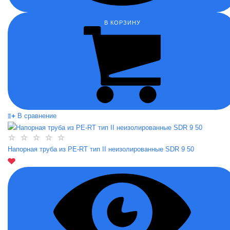
В КОРЗИНУ
В сравнение
Напорная труба из PE-RT тип II неизолированные SDR 9 50