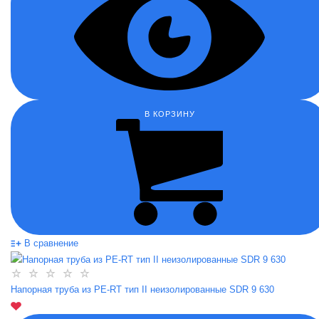
В КОРЗИНУ
В сравнение
Напорная труба из PE-RT тип II неизолированные SDR 9 630