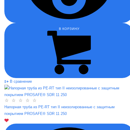
В КОРЗИНУ
В сравнение
Напорная труба из PE-RT тип II неизолированные с защитным
покрытием PROSAFE® SDR 11 250