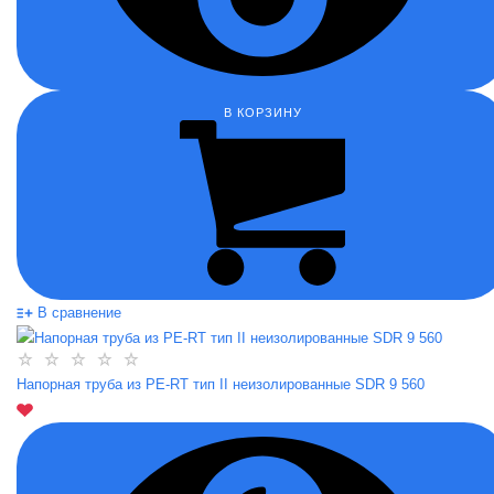
В КОРЗИНУ
В сравнение
Напорная труба из PE-RT тип II неизолированные SDR 9 560