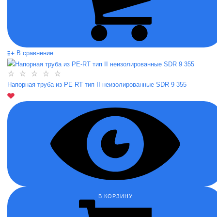
В сравнение
Напорная труба из PE-RT тип II неизолированные SDR 9 355
В КОРЗИНУ