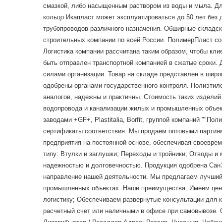
смазкой, либо насыщенным раствором из воды и мыла. Дл
кольцо Икапласт может эксплуатироваться до 50 лет без
трубопроводов различного назначения. Обширные складски
строительных компании по всей России. ПолимерПласт с
Логистика компании рассчитана таким образом, чтобы кли
быть отправлен транспортной компанией в сжатые сроки. 
силами организации. Товар на складе представлен в шир
одобрены органами государственного контроля. Полиэтил
аналогов, надежны и практичны. Стоимость таких издели
водопровода и канализации жилых и промышленных объект
заводами +GF+, Plastitalia, Borfit, группой компаний ""
сертификаты соответствия. Мы продаем оптовыми парти
предприятия на постоянной основе, обеспечивая своеврем
типу: Втулки и заглушки; Переходы и тройники; Отводы 
надежностью и долговечностью. Продукция одобрена СанЭ
направление нашей деятельности. Мы предлагаем лучший 
промышленных объектах. Наши преимущества: Имеем ценн
логистику; Обеспечиваем развернутые консультации для 
расчетный счет или наличными в офисе при самовывозе. Об