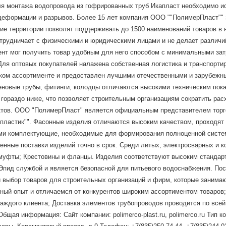
я монтажа водопровода из гофрированных труб Икапласт необходимо и
 деформации и разрывов. Более 15 лет компания ООО ""ПолимерПласт""
е территории позволят поддерживать до 1500 наименований товаров в н
отрудничает с физическими и юридическими лицами и не делает различ
ент мог получить товар удобным для него способом с минимальными зат
Для оптовых покупателей налажена собственная логистика и транспорти
оком ассортименте и предоставлен лучшими отечественными и зарубеж
еновые трубы, фитинги, колодцы отличаются высокими техническим пок
й гораздо ниже, что позволяет строительным организациям сократить р
ов. ООО "ПолимерПласт" является официальным представителем торгов
Полипластик"". Фасонные изделия отличаются высоким качеством, проходят
ями комплектующие, необходимые для формирования полноценной сист
енные поставки изделий точно в срок. Среди литых, электросварных и 
и муфты; Крестовины и фланцы. Изделия соответствуют высоким стандар
пид службой и является безопасной для питьевого водоснабжения. Пост
выбор товаров для строительных организаций и фирм, которые занимаю
ый опыт и отличаемся от конкурентов широким ассортиментом товаров;
каждого клиента; Доставка элементов трубопроводов проводится по все
щая информация: Сайт компании: polimerco-plast.ru, polimerco.ru Тип к