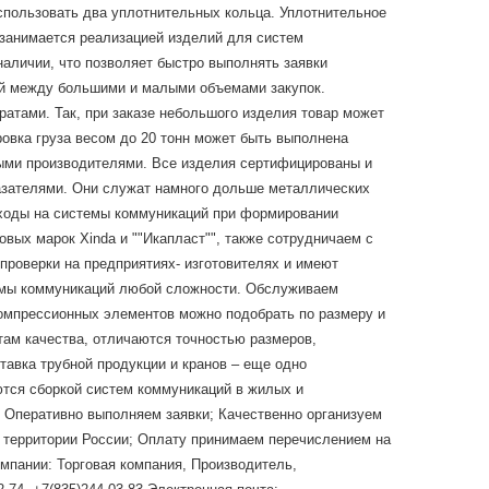
спользовать два уплотнительных кольца. Уплотнительное
 занимается реализацией изделий для систем
аличии, что позволяет быстро выполнять заявки
ий между большими и малыми объемами закупок.
ратами. Так, при заказе небольшого изделия товар может
ровка груза весом до 20 тонн может быть выполнена
ными производителями. Все изделия сертифицированы и
азателями. Они служат намного дольше металлических
асходы на системы коммуникаций при формировании
ых марок Xinda и ""Икапласт"", также сотрудничаем с
 проверки на предприятиях- изготовителях и имеют
емы коммуникаций любой сложности. Обслуживаем
компрессионных элементов можно подобрать по размеру и
там качества, отличаются точностью размеров,
авка трубной продукции и кранов – еще одно
тся сборкой систем коммуникаций в жилых и
 Оперативно выполняем заявки; Качественно организуем
й территории России; Оплату принимаем перечислением на
омпании: Торговая компания, Производитель,