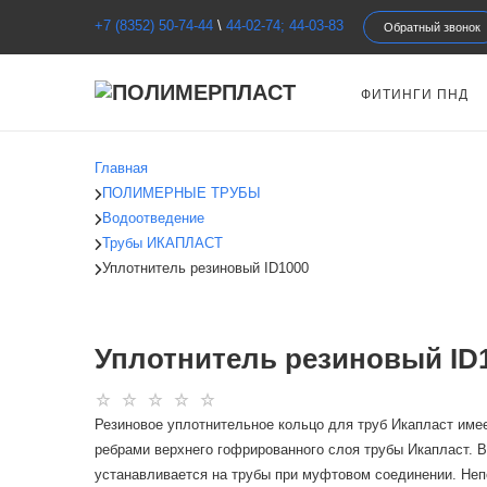
+7 (8352) 50-74-44
\
44-02-74; 44-03-83
Обратный звонок
ФИТИНГИ ПНД
Главная
ПОЛИМЕРНЫЕ ТРУБЫ
Водоотведение
Трубы ИКАПЛАСТ
Уплотнитель резиновый ID1000
Уплотнитель резиновый ID
Резиновое уплотнительное кольцо для труб Икапласт име
ребрами верхнего гофрированного слоя трубы Икапласт. В 
устанавливается на трубы при муфтовом соединении. Не