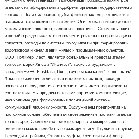
лучшими отечественными и зарубежными производителями. Все
изделия сертифицированы и одобрены органами государственного
контроля. Полиэтиленовые трубы, фитинги, колодцы отличаются
высокими техническим показателями. Они служат намного дольше
металлических аналогов, надежны и практичны. Стоимость таких
изделий гораздо ниже, что позволяет строительным организациям
сократить расходы на системы коммуникаций при формировании
водопровода и канализации жилых и промышленных объектов.
ООО "ПолимерПласт" является официальным представителем
торговых марок Xinda и "Икапласт", также сотрудничаем с
заводами +GF+, Plastitalia, Borfit, группой компаний "Полипластик".
Фасонные изделия отличаются высоким качеством, проходят
проверки на предприятиях- изготовителях и имеют сертификаты
соответствия. Мы продаем оптовыми партиями комплектующие,
необходимые для формирования полноценной системы
коммуникаций любой сложности. Обслуживаем предприятия на
постоянной основе, обеспечивая своевременные поставки изделий
точно в срок. Среди литых, электросварных и компрессионных
элементов можно подобрать по размеру и типу: Втулки и заглушки;
Переходы и тройники; Отводы и муфты; Крестовины и фланцы.