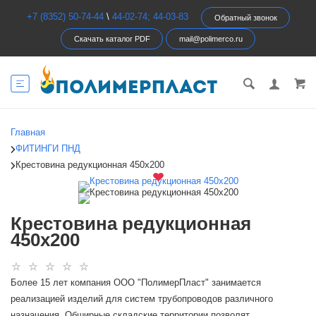
+7 (8352) 50-74-44
\
44-02-74; 44-03-83
Обратный звонок
Скачать каталог PDF
mail@polimerco.ru
Главная
ФИТИНГИ ПНД
Крестовина редукционная 450х200
Крестовина редукционная
450х200
Более 15 лет компания ООО "ПолимерПласт" занимается
реализацией изделий для систем трубопроводов различного
назначения. Обширные складские территории позволят