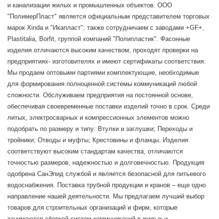
и канализации жилых и промышленных объектов. ООО
"ПолимерПласт" является официальным представителем торговых
марок Xinda и "Икапласт", также сотрудничаем с заводами +GF+,
Plastitalia, Borfit, группой компаний "Полипластик". Фасонные
изделия отличаются высоким качеством, проходят проверки на
предприятиях- изготовителях и имеют сертификаты соответствия.
Мы продаем оптовыми партиями комплектующие, необходимые
для формирования полноценной системы коммуникаций любой
сложности. Обслуживаем предприятия на постоянной основе,
обеспечивая своевременные поставки изделий точно в срок. Среди
литых, электросварных и компрессионных элементов можно
подобрать по размеру и типу: Втулки и заглушки; Переходы и
тройники; Отводы и муфты; Крестовины и фланцы. Изделия
соответствуют высоким стандартам качества, отличаются
точностью размеров, надежностью и долговечностью. Продукция
одобрена СанЭпид службой и является безопасной для питьевого
водоснабжения. Поставка трубной продукции и кранов – еще одно
направление нашей деятельности. Мы предлагаем лучший выбор
товаров для строительных организаций и фирм, которые
занимаются сборкой систем коммуникаций в жилых и