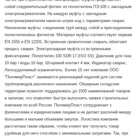
собой соединительный фитинг из полиэтилена ПЭ-100 с закладным
электронагревателем. На каждую муфту с закладным
электронагревателем нанесен штрих-код с параметрами сварки.
Назначение муфты: соединение труб между собой и присоединение
полиэтиленовых фитингов. Материал муфты соответствует нормам
EN 1555 и EN 12201. Встроенная проволочная спираль облегчает
процесс сварки. Электросварная муфта со встроенными
фиксаторами: Полиэтилен 100 SDR 17 (ISO S5); Давление для газа
10 бар / воды 16 бар; Штыревой контакт 4 мм; Индикатор сварки;
Легкоудаляемый ограничитель. Более 15 лет компания ООО
"ПолимерПласт" занимается реализацией изделий для систем
трубопроводов различного назначения. Обширные складские
территории позволят поддерживать до 1500 наименований товаров
в наличии, что позволяет быстро выполнять заявки строительных
компании по всей России. ПолимерПласт сотрудничает с
физическими и юридическими лицами и не делает различий между
большими и малыми объемами закупок. Логистика компании
рассчитана таким образом, чтобы клиент мог получить товар
удобным для него способом с минимальными затратами. Так, при