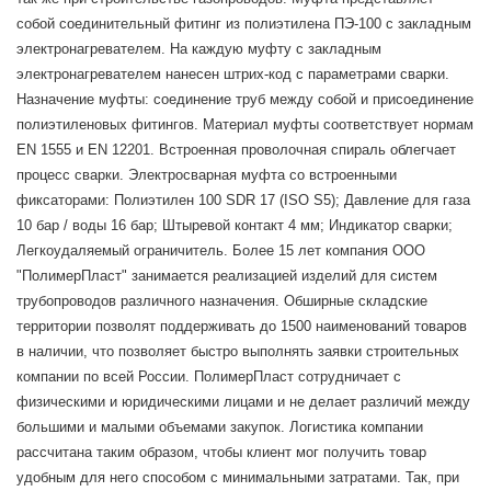
собой соединительный фитинг из полиэтилена ПЭ-100 с закладным
электронагревателем. На каждую муфту с закладным
электронагревателем нанесен штрих-код с параметрами сварки.
Назначение муфты: соединение труб между собой и присоединение
полиэтиленовых фитингов. Материал муфты соответствует нормам
EN 1555 и EN 12201. Встроенная проволочная спираль облегчает
процесс сварки. Электросварная муфта со встроенными
фиксаторами: Полиэтилен 100 SDR 17 (ISO S5); Давление для газа
10 бар / воды 16 бар; Штыревой контакт 4 мм; Индикатор сварки;
Легкоудаляемый ограничитель. Более 15 лет компания ООО
"ПолимерПласт" занимается реализацией изделий для систем
трубопроводов различного назначения. Обширные складские
территории позволят поддерживать до 1500 наименований товаров
в наличии, что позволяет быстро выполнять заявки строительных
компании по всей России. ПолимерПласт сотрудничает с
физическими и юридическими лицами и не делает различий между
большими и малыми объемами закупок. Логистика компании
рассчитана таким образом, чтобы клиент мог получить товар
удобным для него способом с минимальными затратами. Так, при