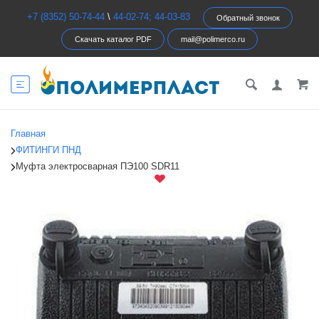
+7 (8352) 50-74-44
\
44-02-74; 44-03-83
Обратный звонок
Скачать каталог PDF
mail@polimerco.ru
Главная
ФИТИНГИ ПНД
Муфта электросварная ПЭ100 SDR11