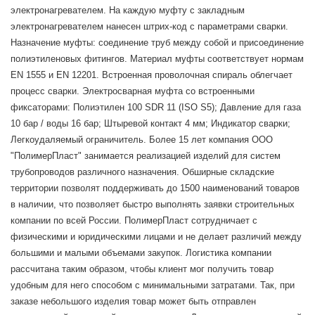
электронагревателем. На каждую муфту с закладным
электронагревателем нанесен штрих-код с параметрами сварки.
Назначение муфты: соединение труб между собой и присоединение
полиэтиленовых фитингов. Материал муфты соответствует нормам
EN 1555 и EN 12201. Встроенная проволочная спираль облегчает
процесс сварки. Электросварная муфта со встроенными
фиксаторами: Полиэтилен 100 SDR 11 (ISO S5); Давление для газа
10 бар / воды 16 бар; Штыревой контакт 4 мм; Индикатор сварки;
Легкоудаляемый ограничитель. Более 15 лет компания ООО
"ПолимерПласт" занимается реализацией изделий для систем
трубопроводов различного назначения. Обширные складские
территории позволят поддерживать до 1500 наименований товаров
в наличии, что позволяет быстро выполнять заявки строительных
компании по всей России. ПолимерПласт сотрудничает с
физическими и юридическими лицами и не делает различий между
большими и малыми объемами закупок. Логистика компании
рассчитана таким образом, чтобы клиент мог получить товар
удобным для него способом с минимальными затратами. Так, при
заказе небольшого изделия товар может быть отправлен