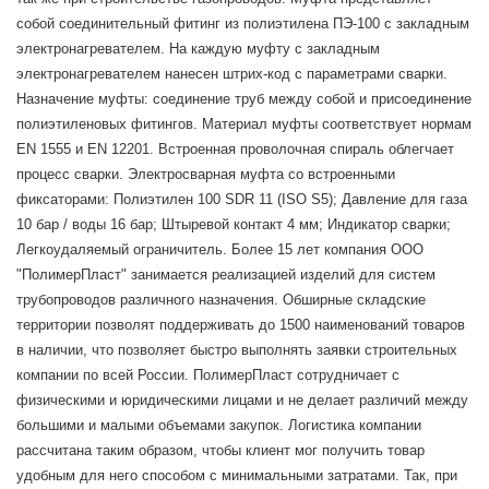
собой соединительный фитинг из полиэтилена ПЭ-100 с закладным
электронагревателем. На каждую муфту с закладным
электронагревателем нанесен штрих-код с параметрами сварки.
Назначение муфты: соединение труб между собой и присоединение
полиэтиленовых фитингов. Материал муфты соответствует нормам
EN 1555 и EN 12201. Встроенная проволочная спираль облегчает
процесс сварки. Электросварная муфта со встроенными
фиксаторами: Полиэтилен 100 SDR 11 (ISO S5); Давление для газа
10 бар / воды 16 бар; Штыревой контакт 4 мм; Индикатор сварки;
Легкоудаляемый ограничитель. Более 15 лет компания ООО
"ПолимерПласт" занимается реализацией изделий для систем
трубопроводов различного назначения. Обширные складские
территории позволят поддерживать до 1500 наименований товаров
в наличии, что позволяет быстро выполнять заявки строительных
компании по всей России. ПолимерПласт сотрудничает с
физическими и юридическими лицами и не делает различий между
большими и малыми объемами закупок. Логистика компании
рассчитана таким образом, чтобы клиент мог получить товар
удобным для него способом с минимальными затратами. Так, при