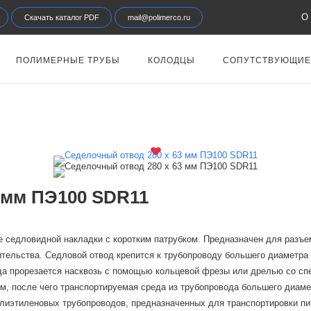
О 
Скачать каталог PDF
mail@polimerco.ru
ПОЛИМЕРНЫЕ ТРУБЫ
КОЛОДЦЫ
СОПУТСТВУЮЩИЕ
 мм ПЭ100 SDR11
е седловидной накладки с коротким патрубком. Предназначен для разъе
оительства. Седловой отвод крепится к трубопроводу большего диаметр
да прорезается насквозь с помощью кольцевой фрезы или дрелью со сп
м, после чего транспортируемая среда из трубопровода большего диаме
иэтиленовых трубопроводов, предназначенных для транспортировки пить