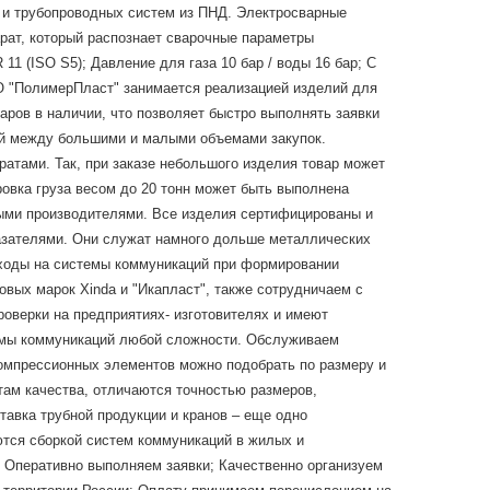
б и трубопроводных систем из ПНД. Электросварные
рат, который распознает сварочные параметры
1 (ISO S5); Давление для газа 10 бар / воды 16 бар; С
ОО "ПолимерПласт" занимается реализацией изделий для
ров в наличии, что позволяет быстро выполнять заявки
ий между большими и малыми объемами закупок.
ратами. Так, при заказе небольшого изделия товар может
ровка груза весом до 20 тонн может быть выполнена
ными производителями. Все изделия сертифицированы и
азателями. Они служат намного дольше металлических
асходы на системы коммуникаций при формировании
ых марок Xinda и "Икапласт", также сотрудничаем с
проверки на предприятиях- изготовителях и имеют
емы коммуникаций любой сложности. Обслуживаем
компрессионных элементов можно подобрать по размеру и
там качества, отличаются точностью размеров,
авка трубной продукции и кранов – еще одно
тся сборкой систем коммуникаций в жилых и
 Оперативно выполняем заявки; Качественно организуем