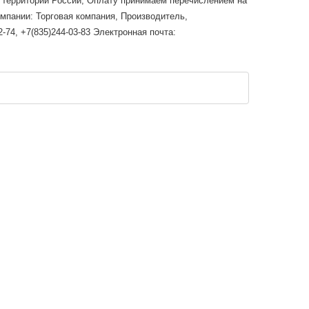
й территории России; Оплату принимаем перечислением на
омпании: Торговая компания, Производитель,
-74, +7(835)244-03-83 Электронная почта: