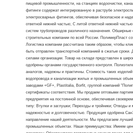
пищевой промышленности, на станциях водоочистки, кана
фитинги содержат интегрированную в раструбе электросп
электросварных фитингов, обеспечивая безопасное и наде
ответной нижней частью; С литой ответной нижней часть
систем трубопроводов различного назначения. Обширные с
строительных компании по всей России. ПолимерПласт с
Логистика компании рассчитана таким образом, чтобы кли
быть отправлен транспортной компанией в сжатые сроки. 
силами организации. Товар на складе представлен в шир
одобрены органами государственного контроля. Полиэтил
аналогов, надежны и практичны. Стоимость таких издели
водопровода и канализации жилых и промышленных объек
заводами +GF+, Plastitalia, Borfit, группой компаний "П
сертификаты соответствия. Мы продаем оптовыми парти
предприятия на постоянной основе, обеспечивая своеврем
типу: Втулки и заглушки; Переходы и тройники; Отводы 
надежностью и долговечностью. Продукция одобрена СанЭ
направление нашей деятельности. Мы предлагаем лучший 
промышленных объектах. Наши преимущества: Имеем ценн