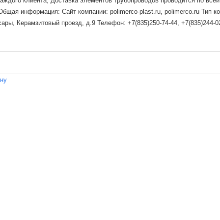
каждого клиента; Доставка элементов трубопроводов проводится по все
щая информация: Сайт компании: polimerco-plast.ru, polimerco.ru Тип к
ры, Керамзитовый проезд, д.9 Телефон: +7(835)250-74-44, +7(835)244-02
ену