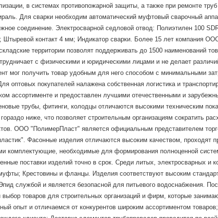
лизации, в системах противопожарной защиты, а также при ремонте тру
ираль. Для сварки необходим автоматический муфтовый сварочный аппа
жное соединение. Электросварной седловой отвод: Полиэтилен 100 SDR 1
ю; Штыревой контакт 4 мм; Индикатор сварки. Более 15 лет компания О
кладские территории позволят поддерживать до 1500 наименований това
отрудничает с физическими и юридическими лицами и не делает различ
ент мог получить товар удобным для него способом с минимальными зат
Для оптовых покупателей налажена собственная логистика и транспорти
оком ассортименте и предоставлен лучшими отечественными и зарубеж
еновые трубы, фитинги, колодцы отличаются высокими техническим пок
й гораздо ниже, что позволяет строительным организациям сократить р
тов. ООО "ПолимерПласт" является официальным представителем торгов
олипластик". Фасонные изделия отличаются высоким качеством, проходят 
ями комплектующие, необходимые для формирования полноценной сист
енные поставки изделий точно в срок. Среди литых, электросварных и 
и муфты; Крестовины и фланцы. Изделия соответствуют высоким стандар
пид службой и является безопасной для питьевого водоснабжения. Пост
выбор товаров для строительных организаций и фирм, которые занимаю
ый опыт и отличаемся от конкурентов широким ассортиментом товаров;