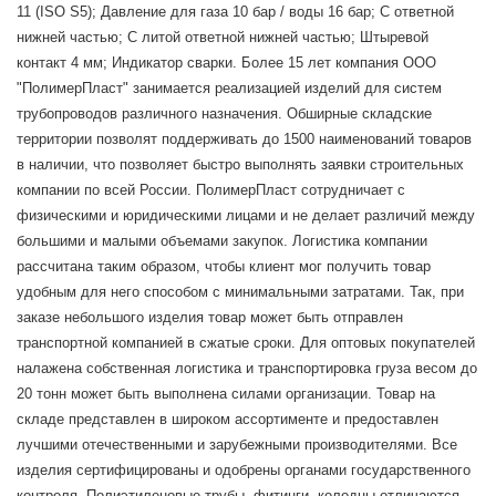
11 (ISO S5); Давление для газа 10 бар / воды 16 бар; С ответной
нижней частью; С литой ответной нижней частью; Штыревой
контакт 4 мм; Индикатор сварки. Более 15 лет компания ООО
"ПолимерПласт" занимается реализацией изделий для систем
трубопроводов различного назначения. Обширные складские
территории позволят поддерживать до 1500 наименований товаров
в наличии, что позволяет быстро выполнять заявки строительных
компании по всей России. ПолимерПласт сотрудничает с
физическими и юридическими лицами и не делает различий между
большими и малыми объемами закупок. Логистика компании
рассчитана таким образом, чтобы клиент мог получить товар
удобным для него способом с минимальными затратами. Так, при
заказе небольшого изделия товар может быть отправлен
транспортной компанией в сжатые сроки. Для оптовых покупателей
налажена собственная логистика и транспортировка груза весом до
20 тонн может быть выполнена силами организации. Товар на
складе представлен в широком ассортименте и предоставлен
лучшими отечественными и зарубежными производителями. Все
изделия сертифицированы и одобрены органами государственного
контроля. Полиэтиленовые трубы, фитинги, колодцы отличаются