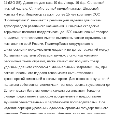
11 (ISO S5); Давление для газа 10 бар / воды 16 бар; С ответной
нижней частью; С литой ответной нижней частью; Штыревой
контакт 4 мм; Индикатор сварки. Более 15 лет компания ООО
"ПолимерПласт" занимается реализацией изделий для систем
трубопроводов различного назначения. Обширные складские
территории позволят поддерживать до 1500 наименований товаров
в наличии, что позволяет быстро выполнять заявки строительных
компании по всей России. ПолимерПласт сотрудничает с
физическими и юридическими лицами и не делает различий между
большими и малыми объемами закупок. Логистика компании
рассчитана таким образом, чтобы клиент мог получить товар
удобным для него способом с минимальными затратами. Так, при
заказе небольшого изделия товар может быть отправлен
транспортной компанией в сжатые сроки. Для оптовых покупателей
налажена собственная логистика и транспортировка груза весом до
20 тонн может быть выполнена силами организации. Товар на
складе представлен в широком ассортименте и предоставлен
лучшими отечественными и зарубежными производителями. Все
изделия сертифицированы и одобрены органами государственного
контроля. Полиэтиленовые трубы, фитинги, колодцы отличаются