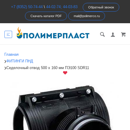
+7 (8352) 50-74-44
\
44-02-74; 44-03-83
Обратный звонок
Скачать каталог PDF
mail@polimerco.ru
Главная
ФИТИНГИ ПНД
Седелочный отвод 500 х 160 мм ПЭ100 SDR11