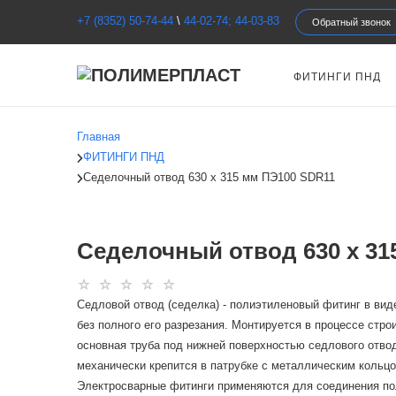
+7 (8352) 50-74-44
\
44-02-74; 44-03-83
Обратный звонок
ФИТИНГИ ПНД
Главная
ФИТИНГИ ПНД
Седелочный отвод 630 х 315 мм ПЭ100 SDR11
Седелочный отвод 630 х 31
Седловой отвод (седелка) - полиэтиленовый фитинг в вид
без полного его разрезания. Монтируется в процессе стр
основная труба под нижней поверхностью седлового отво
механически крепится в патрубке с металлическим кольцо
Электросварные фитинги применяются для соединения пол