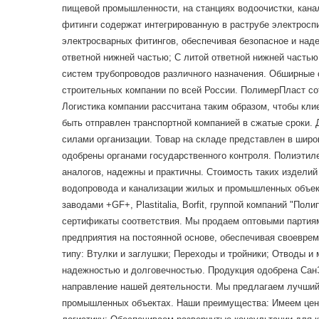
пищевой промышленности, на станциях водоочистки, кана
фитинги содержат интегрированную в раструбе электросп
электросварных фитингов, обеспечивая безопасное и наде
ответной нижней частью; С литой ответной нижней часть
систем трубопроводов различного назначения. Обширные с
строительных компании по всей России. ПолимерПласт с
Логистика компании рассчитана таким образом, чтобы кли
быть отправлен транспортной компанией в сжатые сроки. 
силами организации. Товар на складе представлен в шир
одобрены органами государственного контроля. Полиэтил
аналогов, надежны и практичны. Стоимость таких издели
водопровода и канализации жилых и промышленных объек
заводами +GF+, Plastitalia, Borfit, группой компаний "П
сертификаты соответствия. Мы продаем оптовыми парти
предприятия на постоянной основе, обеспечивая своеврем
типу: Втулки и заглушки; Переходы и тройники; Отводы 
надежностью и долговечностью. Продукция одобрена СанЭ
направление нашей деятельности. Мы предлагаем лучший 
промышленных объектах. Наши преимущества: Имеем ценн