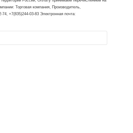
й территории России; Оплату принимаем перечислением на
омпании: Торговая компания, Производитель,
-74, +7(835)244-03-83 Электронная почта: