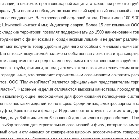
лизации, в системах противопожарной защиты, а также при ремонте тру
ираль. Для сварки необходим автоматический муфтовый сварочный аппа
жное соединение. Электросварной седловой отвод: Полиэтилен 100 SDR 1
ю; Штыревой контакт 4 мм; Индикатор сварки. Более 15 лет компания О
кладские территории позволят поддерживать до 1500 наименований това
отрудничает с физическими и юридическими лицами и не делает различ
ент мог получить товар удобным для него способом с минимальными зат
Для оптовых покупателей налажена собственная логистика и транспорти
оком ассортименте и предоставлен лучшими отечественными и зарубеж
еновые трубы, фитинги, колодцы отличаются высокими техническим пок
й гораздо ниже, что позволяет строительным организациям сократить р
тов. ООО "ПолимерПласт" является официальным представителем торгов
олипластик". Фасонные изделия отличаются высоким качеством, проходят 
ями комплектующие, необходимые для формирования полноценной сист
енные поставки изделий точно в срок. Среди литых, электросварных и 
и муфты; Крестовины и фланцы. Изделия соответствуют высоким стандар
пид службой и является безопасной для питьевого водоснабжения. Пост
выбор товаров для строительных организаций и фирм, которые занимаю
ый опыт и отличаемся от конкурентов широким ассортиментом товаров;