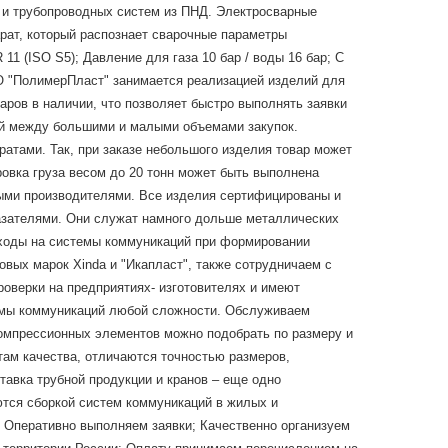
б и трубопроводных систем из ПНД. Электросварные
рат, который распознает сварочные параметры
1 (ISO S5); Давление для газа 10 бар / воды 16 бар; С
ОО "ПолимерПласт" занимается реализацией изделий для
ров в наличии, что позволяет быстро выполнять заявки
ий между большими и малыми объемами закупок.
ратами. Так, при заказе небольшого изделия товар может
ровка груза весом до 20 тонн может быть выполнена
ными производителями. Все изделия сертифицированы и
азателями. Они служат намного дольше металлических
асходы на системы коммуникаций при формировании
ых марок Xinda и "Икапласт", также сотрудничаем с
проверки на предприятиях- изготовителях и имеют
емы коммуникаций любой сложности. Обслуживаем
компрессионных элементов можно подобрать по размеру и
там качества, отличаются точностью размеров,
авка трубной продукции и кранов – еще одно
тся сборкой систем коммуникаций в жилых и
 Оперативно выполняем заявки; Качественно организуем