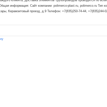
каждого клиента; Доставка элементов трубопроводов проводится по все
щая информация: Сайт компании: polimerco-plast.ru, polimerco.ru Тип к
ры, Керамзитовый проезд, д.9 Телефон: +7(835)250-74-44, +7(835)244-02
ену