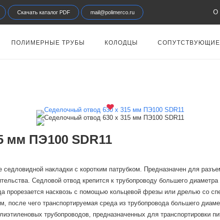
О 
Скачать каталог PDF
mail@polimerco.ru
ПОЛИМЕРНЫЕ ТРУБЫ
КОЛОДЦЫ
СОПУТСТВУЮЩИЕ
5 мм ПЭ100 SDR11
е седловидной накладки с коротким патрубком. Предназначен для разъе
оительства. Седловой отвод крепится к трубопроводу большего диаметр
да прорезается насквозь с помощью кольцевой фрезы или дрелью со сп
м, после чего транспортируемая среда из трубопровода большего диаме
иэтиленовых трубопроводов, предназначенных для транспортировки пить