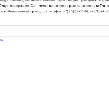
каждого клиента; Доставка элементов трубопроводов проводится по все
щая информация: Сайт компании: polimerco-plast.ru, polimerco.ru Тип к
ры, Керамзитовый проезд, д.9 Телефон: +7(835)250-74-44, +7(835)244-02
ену