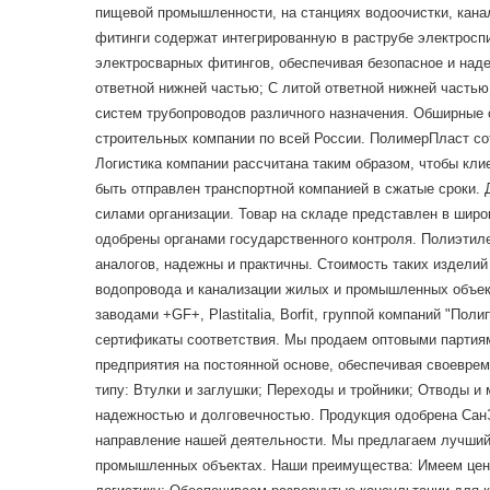
пищевой промышленности, на станциях водоочистки, кана
фитинги содержат интегрированную в раструбе электросп
электросварных фитингов, обеспечивая безопасное и наде
ответной нижней частью; С литой ответной нижней часть
систем трубопроводов различного назначения. Обширные с
строительных компании по всей России. ПолимерПласт с
Логистика компании рассчитана таким образом, чтобы кли
быть отправлен транспортной компанией в сжатые сроки. 
силами организации. Товар на складе представлен в шир
одобрены органами государственного контроля. Полиэтил
аналогов, надежны и практичны. Стоимость таких издели
водопровода и канализации жилых и промышленных объек
заводами +GF+, Plastitalia, Borfit, группой компаний "П
сертификаты соответствия. Мы продаем оптовыми парти
предприятия на постоянной основе, обеспечивая своеврем
типу: Втулки и заглушки; Переходы и тройники; Отводы 
надежностью и долговечностью. Продукция одобрена СанЭ
направление нашей деятельности. Мы предлагаем лучший 
промышленных объектах. Наши преимущества: Имеем ценн