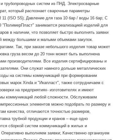
б и трубопроводных систем из ПНД. Электросварные
рат, который распознает сварочные параметры
1 (ISO S5); Давление для газа 10 бар / воды 16 бар; С
ОО "ПолимерПласт" занимается реализацией изделий для
ров в наличии, что позволяет быстро выполнять заявки
ий между большими и малыми объемами закупок.
ратами. Так, при заказе небольшого изделия товар может
ровка груза весом до 20 тонн может быть выполнена
ными производителями. Все изделия сертифицированы и
азателями. Они служат намного дольше металлических
асходы на системы коммуникаций при формировании
ых марок Xinda и "Икапласт", также сотрудничаем с
проверки на предприятиях- изготовителях и имеют
емы коммуникаций любой сложности. Обслуживаем
компрессионных элементов можно подобрать по размеру и
там качества, отличаются точностью размеров,
авка трубной продукции и кранов – еще одно
тся сборкой систем коммуникаций в жилых и
 Оперативно выполняем заявки; Качественно организуем