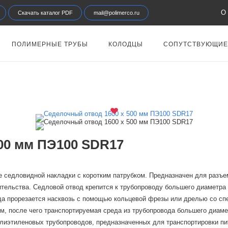
О 
Скачать каталог PDF
mail@polimerco.ru
ПОЛИМЕРНЫЕ ТРУБЫ
КОЛОДЦЫ
СОПУТСТВУЮЩИЕ
00 мм ПЭ100 SDR17
е седловидной накладки с коротким патрубком. Предназначен для разъе
оительства. Седловой отвод крепится к трубопроводу большего диаметр
да прорезается насквозь с помощью кольцевой фрезы или дрелью со сп
м, после чего транспортируемая среда из трубопровода большего диаме
иэтиленовых трубопроводов, предназначенных для транспортировки пить