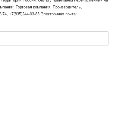
й территории России; Оплату принимаем перечислением на
омпании: Торговая компания, Производитель,
-74, +7(835)244-03-83 Электронная почта: