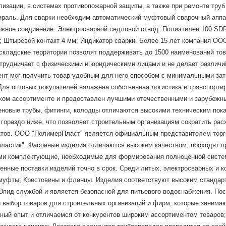
лизации, в системах противопожарной защиты, а также при ремонте тру
ираль. Для сварки необходим автоматический муфтовый сварочный аппа
жное соединение. Электросварной седловой отвод: Полиэтилен 100 SDR 1
ю; Штыревой контакт 4 мм; Индикатор сварки. Более 15 лет компания О
кладские территории позволят поддерживать до 1500 наименований това
отрудничает с физическими и юридическими лицами и не делает различ
ент мог получить товар удобным для него способом с минимальными зат
Для оптовых покупателей налажена собственная логистика и транспорти
оком ассортименте и предоставлен лучшими отечественными и зарубеж
еновые трубы, фитинги, колодцы отличаются высокими техническим пок
й гораздо ниже, что позволяет строительным организациям сократить р
тов. ООО "ПолимерПласт" является официальным представителем торгов
олипластик". Фасонные изделия отличаются высоким качеством, проходят 
ями комплектующие, необходимые для формирования полноценной сист
енные поставки изделий точно в срок. Среди литых, электросварных и 
и муфты; Крестовины и фланцы. Изделия соответствуют высоким стандар
пид службой и является безопасной для питьевого водоснабжения. Пост
выбор товаров для строительных организаций и фирм, которые занимаю
ый опыт и отличаемся от конкурентов широким ассортиментом товаров;