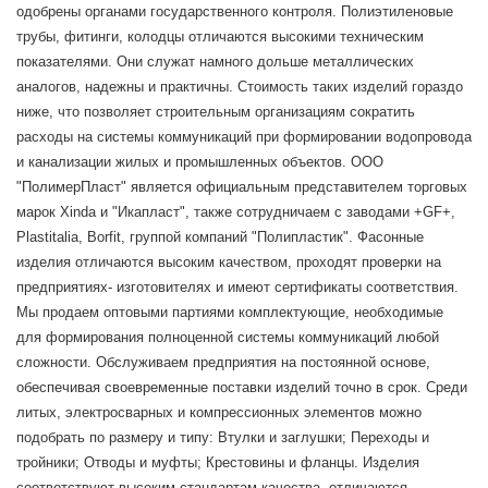
одобрены органами государственного контроля. Полиэтиленовые
трубы, фитинги, колодцы отличаются высокими техническим
показателями. Они служат намного дольше металлических
аналогов, надежны и практичны. Стоимость таких изделий гораздо
ниже, что позволяет строительным организациям сократить
расходы на системы коммуникаций при формировании водопровода
и канализации жилых и промышленных объектов. ООО
"ПолимерПласт" является официальным представителем торговых
марок Xinda и "Икапласт", также сотрудничаем с заводами +GF+,
Plastitalia, Borfit, группой компаний "Полипластик". Фасонные
изделия отличаются высоким качеством, проходят проверки на
предприятиях- изготовителях и имеют сертификаты соответствия.
Мы продаем оптовыми партиями комплектующие, необходимые
для формирования полноценной системы коммуникаций любой
сложности. Обслуживаем предприятия на постоянной основе,
обеспечивая своевременные поставки изделий точно в срок. Среди
литых, электросварных и компрессионных элементов можно
подобрать по размеру и типу: Втулки и заглушки; Переходы и
тройники; Отводы и муфты; Крестовины и фланцы. Изделия
соответствуют высоким стандартам качества, отличаются